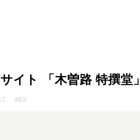
Cサイト 「木曽路 特撰堂
ET
WEB