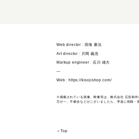
Web director : 田海 康法
Art director : 片岡 義浩
Markup engineer : 石川 雄大
―
Web :
https://kisojishop.com/
※掲載されている画像、映像等は、株式会社 広告制
万が一、不都合などがございましたら、早急に削除・
＜Top